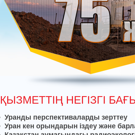
ҚЫЗМЕТТІҢ НЕГІЗГІ БА
Уранды п
ерспективаларды зерттеу
Уран кен орындарын іздеу және барл
Қазақстан аумағындағы радиоэколо