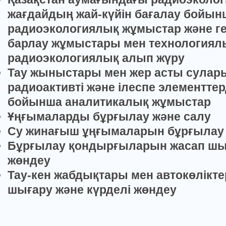
жағдайдың жай-күйін бағалау бойын
радиоэкологиялық жұмыстар және г
барлау жұмыстары мен технология
радиоэкологиялық алып жүру
Тау жыныстары мен жер асты сулар
радиоактивті және ілеспе элементтер
бойынша аналитикалық жұмыстар
Ұңғыма
ларды
б
ұрғылау және салу
Су
жинағыш
ұңғымаларын бұрғылау
Бұрғылау қондырғыларын жасап шы
жөндеу
Тау-кен жабдықтары мен автокөлікте
шығару және күрделі жөндеу